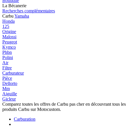
Boutique
La Bécanerie
Recherches complémentaires
Carbu
Yamaha
Honda
125
Origine
Malossi
Peugeot
Kymco
Phbn
Polini
Air
Filtre
Carburateur
Pièce
Dellorto
Mm
Aiguille
Gicleur
Comparez toutes les offres de Carbu pas cher en découvrant tous les
produits Carbu sur Motocustom.
Carburation