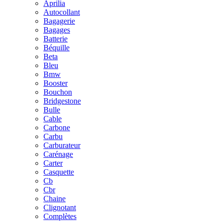
Aprilia
Autocollant
Bagagerie
Bagages
Batterie
Béquille
Beta
Bleu
Bmw
Booster
Bouchon
Bridgestone
Bulle
Cable
Carbone
Carbu
Carburateur
Carénage
Carter
Casquette
Cb
Cbr
Chaine
Clignotant
Complètes