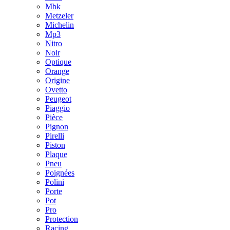
Mbk
Metzeler
Michelin
Mp3
Nitro
Noir
Optique
Orange
Origine
Ovetto
Peugeot
Piaggio
Pièce
Pignon
Pirelli
Piston
Plaque
Pneu
Poignées
Polini
Porte
Pot
Pro
Protection
Racing