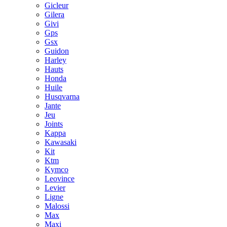
Gicleur
Gilera
Givi
Gps
Gsx
Guidon
Harley
Hauts
Honda
Huile
Husqvarna
Jante
Jeu
Joints
Kappa
Kawasaki
Kit
Ktm
Kymco
Leovince
Levier
Ligne
Malossi
Max
Maxi