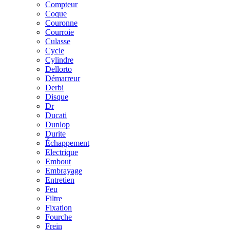
Compteur
Coque
Couronne
Courroie
Culasse
Cycle
Cylindre
Dellorto
Démarreur
Derbi
Disque
Dr
Ducati
Dunlop
Durite
Échappement
Electrique
Embout
Embrayage
Entretien
Feu
Filtre
Fixation
Fourche
Frein