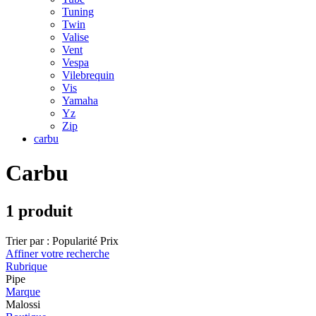
Tuning
Twin
Valise
Vent
Vespa
Vilebrequin
Vis
Yamaha
Yz
Zip
carbu
Carbu
1 produit
Trier par :
Popularité
Prix
Affiner votre recherche
Rubrique
Pipe
Marque
Malossi