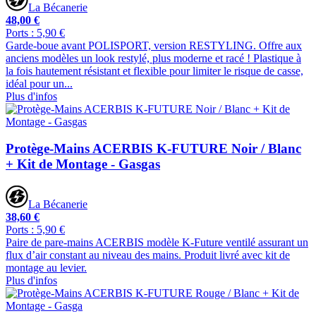
La Bécanerie
48,00 €
Ports : 5,90 €
Garde-boue avant POLISPORT, version RESTYLING. Offre aux
anciens modèles un look restylé, plus moderne et racé ! Plastique à
la fois hautement résistant et flexible pour limiter le risque de casse,
idéal pour un...
Plus d'infos
Protège-Mains ACERBIS K-FUTURE Noir / Blanc
+ Kit de Montage - Gasgas
La Bécanerie
38,60 €
Ports : 5,90 €
Paire de pare-mains ACERBIS modèle K-Future ventilé assurant un
flux d’air constant au niveau des mains. Produit livré avec kit de
montage au levier.
Plus d'infos