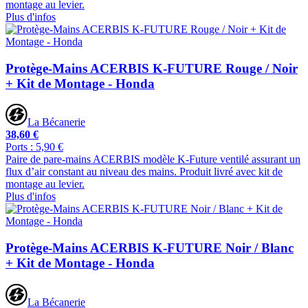
montage au levier.
Plus d'infos
Protège-Mains ACERBIS K-FUTURE Rouge / Noir
+ Kit de Montage - Honda
La Bécanerie
38,60 €
Ports : 5,90 €
Paire de pare-mains ACERBIS modèle K-Future ventilé assurant un
flux d’air constant au niveau des mains. Produit livré avec kit de
montage au levier.
Plus d'infos
Protège-Mains ACERBIS K-FUTURE Noir / Blanc
+ Kit de Montage - Honda
La Bécanerie