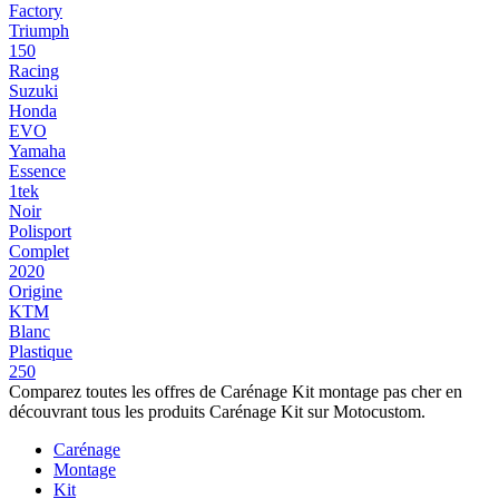
Factory
Triumph
150
Racing
Suzuki
Honda
EVO
Yamaha
Essence
1tek
Noir
Polisport
Complet
2020
Origine
KTM
Blanc
Plastique
250
Comparez toutes les offres de Carénage Kit montage pas cher en
découvrant tous les produits Carénage Kit sur Motocustom.
Carénage
Montage
Kit