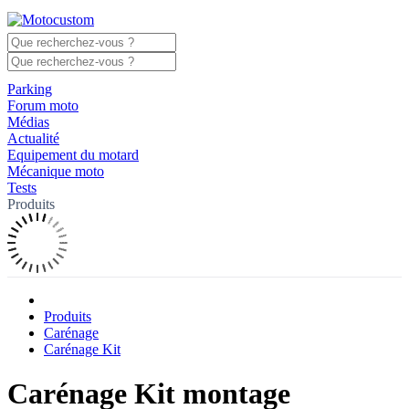
Parking
Forum moto
Médias
Actualité
Equipement du motard
Mécanique moto
Tests
Produits
Produits
Carénage
Carénage Kit
Carénage Kit montage