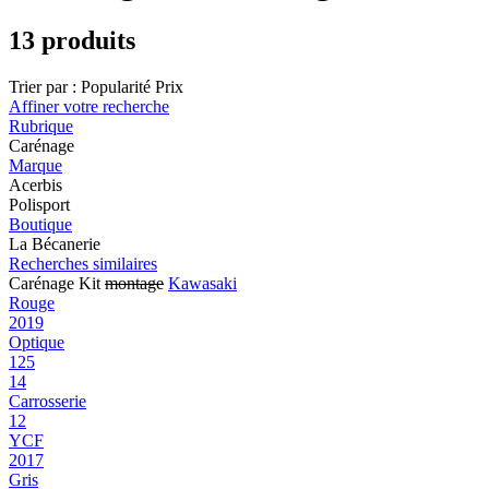
13 produits
Trier par :
Popularité
Prix
Affiner votre recherche
Rubrique
Carénage
Marque
Acerbis
Polisport
Boutique
La Bécanerie
Recherches similaires
Carénage Kit
montage
Kawasaki
Rouge
2019
Optique
125
14
Carrosserie
12
YCF
2017
Gris