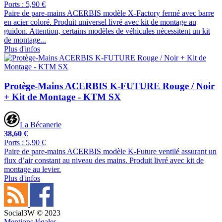
Ports : 5,90 €
Paire de pare-mains ACERBIS modèle X-Factory fermé avec barre
en acier coloré. Produit universel livré avec kit de montage au
guidon. Attention, certains modèles de véhicules nécessitent un kit
de montage...
Plus d'infos
Protège-Mains ACERBIS K-FUTURE Rouge / Noir
+ Kit de Montage - KTM SX
La Bécanerie
38,60 €
Ports : 5,90 €
Paire de pare-mains ACERBIS modèle K-Future ventilé assurant un
flux d’air constant au niveau des mains. Produit livré avec kit de
montage au levier.
Plus d'infos
Social3W © 2023
Mentions légales