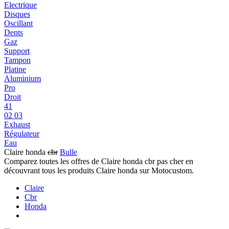
Electrique
Disques
Oscillant
Dents
Gaz
Support
Tampon
Platine
Aluminium
Pro
Droit
41
02 03
Exhaust
Régulateur
Eau
Claire honda
cbr
Bulle
Comparez toutes les offres de Claire honda cbr pas cher en
découvrant tous les produits Claire honda sur Motocustom.
Claire
Cbr
Honda