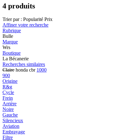
4 produits
Trier par :
Popularité
Prix
Affiner votre recherche
Rubrique
Bulle
Marque
Wrs
Boutique
La Bécanerie
Recherches similaires
Claire
honda cbr
1000
900
Origine
R&g
Cycle
Frein
Arrière
Noire
Gauche
Silencieux
Aviation
Embrayage
Filtre