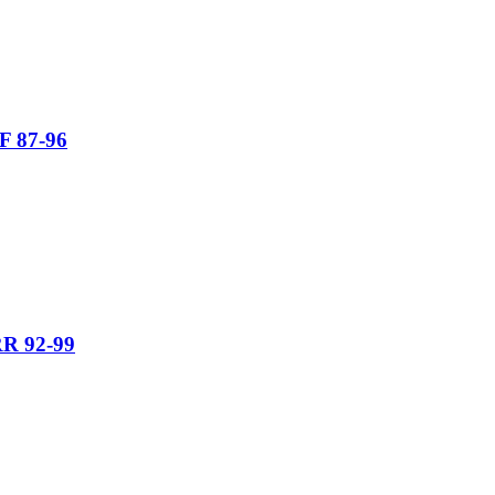
F 87-96
RR 92-99