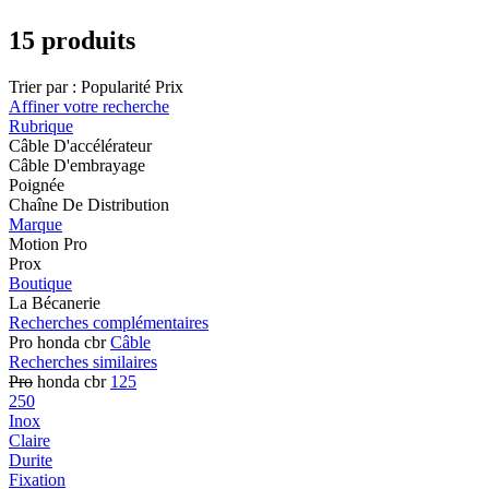
15 produits
Trier par :
Popularité
Prix
Affiner votre recherche
Rubrique
Câble D'accélérateur
Câble D'embrayage
Poignée
Chaîne De Distribution
Marque
Motion Pro
Prox
Boutique
La Bécanerie
Recherches complémentaires
Pro honda cbr
Câble
Recherches similaires
Pro
honda cbr
125
250
Inox
Claire
Durite
Fixation