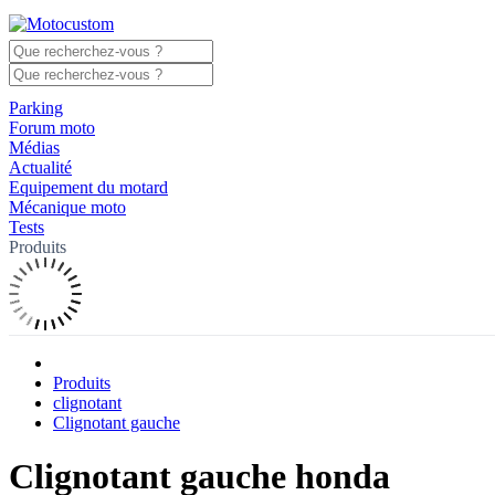
Parking
Forum moto
Médias
Actualité
Equipement du motard
Mécanique moto
Tests
Produits
Produits
clignotant
Clignotant gauche
Clignotant gauche honda