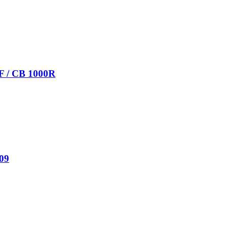
0F / CB 1000R
09