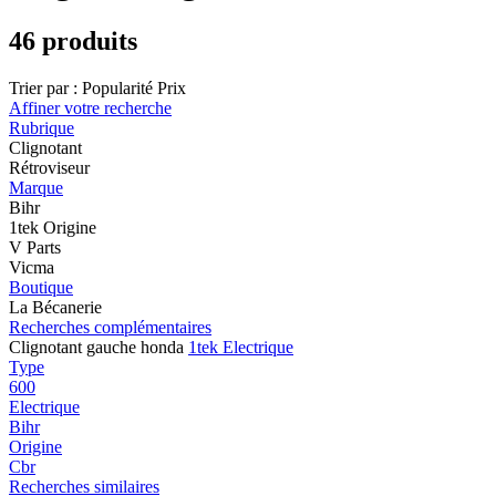
46 produits
Trier par :
Popularité
Prix
Affiner votre recherche
Rubrique
Clignotant
Rétroviseur
Marque
Bihr
1tek Origine
V Parts
Vicma
Boutique
La Bécanerie
Recherches complémentaires
Clignotant gauche honda
1tek Electrique
Type
600
Electrique
Bihr
Origine
Cbr
Recherches similaires