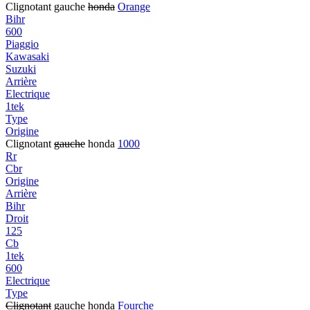
Clignotant gauche
honda
Orange
Bihr
600
Piaggio
Kawasaki
Suzuki
Arrière
Electrique
1tek
Type
Origine
Clignotant
gauche
honda
1000
Rr
Cbr
Origine
Arrière
Bihr
Droit
125
Cb
1tek
600
Electrique
Type
Clignotant
gauche honda
Fourche