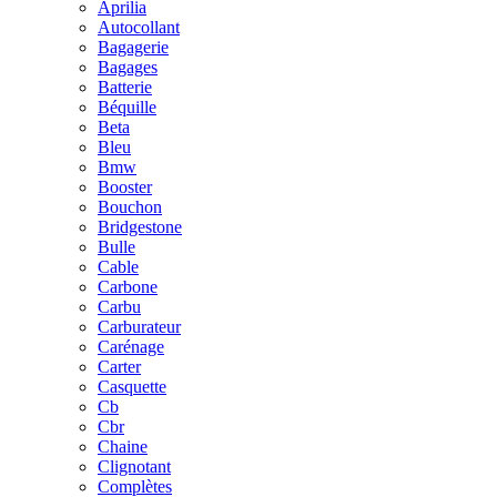
Aprilia
Autocollant
Bagagerie
Bagages
Batterie
Béquille
Beta
Bleu
Bmw
Booster
Bouchon
Bridgestone
Bulle
Cable
Carbone
Carbu
Carburateur
Carénage
Carter
Casquette
Cb
Cbr
Chaine
Clignotant
Complètes