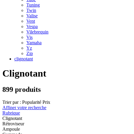
Tuning
Twin
Valise
Vent
Vespa
Vilebrequin
Vis
Yamaha
Yz
Zip
clignotant
Clignotant
899 produits
Trier par :
Popularité
Prix
Affiner votre recherche
Rubrique
Clignotant
Rétroviseur
Ampoule