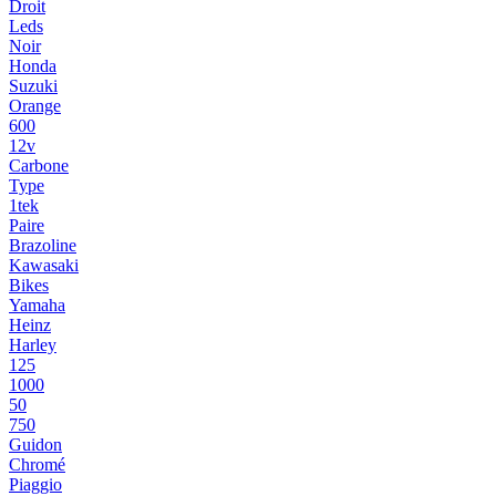
Droit
Leds
Noir
Honda
Suzuki
Orange
600
12v
Carbone
Type
1tek
Paire
Brazoline
Kawasaki
Bikes
Yamaha
Heinz
Harley
125
1000
50
750
Guidon
Chromé
Piaggio