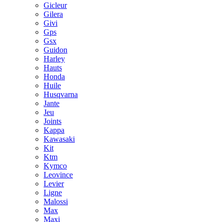
Gicleur
Gilera
Givi
Gps
Gsx
Guidon
Harley
Hauts
Honda
Huile
Husqvarna
Jante
Jeu
Joints
Kappa
Kawasaki
Kit
Ktm
Kymco
Leovince
Levier
Ligne
Malossi
Max
Maxi