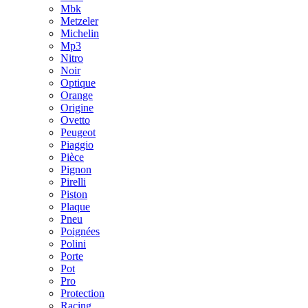
Mbk
Metzeler
Michelin
Mp3
Nitro
Noir
Optique
Orange
Origine
Ovetto
Peugeot
Piaggio
Pièce
Pignon
Pirelli
Piston
Plaque
Pneu
Poignées
Polini
Porte
Pot
Pro
Protection
Racing