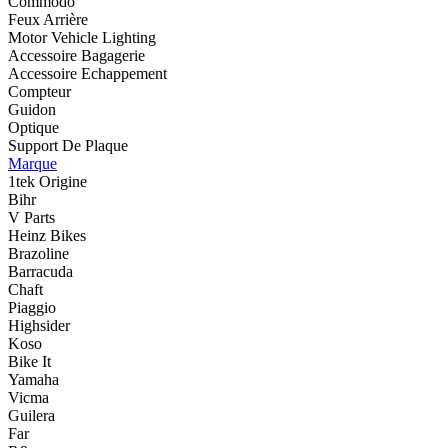
Commodo
Feux Arrière
Motor Vehicle Lighting
Accessoire Bagagerie
Accessoire Echappement
Compteur
Guidon
Optique
Support De Plaque
Marque
1tek Origine
Bihr
V Parts
Heinz Bikes
Brazoline
Barracuda
Chaft
Piaggio
Highsider
Koso
Bike It
Yamaha
Vicma
Guilera
Far