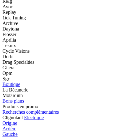
R&g
Avoc
Replay
1tek Tuning
Archive
Daytona
Flösser
Aprilia
Teknix
Cycle Visions
Derbi
Drag Specialties
Gilera
Opm
Sgr
Boutique
La Bécanerie
Motardinn
Bons plans
Produits en promo
Recherches complémentaires
Clignotant
Electrique
Origine
Arrière
Gauche