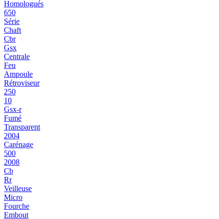
Homologués
650
Série
Chaft
Cbr
Gsx
Centrale
Feu
Ampoule
Rétroviseur
250
10
Gsx-r
Fumé
Transparent
2004
Carénage
500
2008
Cb
Rr
Veilleuse
Micro
Fourche
Embout