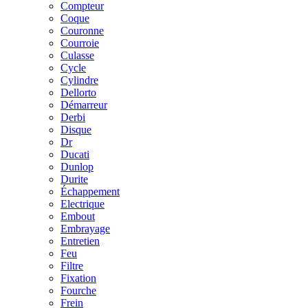
Compteur
Coque
Couronne
Courroie
Culasse
Cycle
Cylindre
Dellorto
Démarreur
Derbi
Disque
Dr
Ducati
Dunlop
Durite
Échappement
Electrique
Embout
Embrayage
Entretien
Feu
Filtre
Fixation
Fourche
Frein