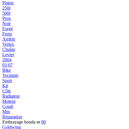
Piston
250r
500r
Prox
Noir
Forgé
Frein
Arrière
Vertex
Chaîne
Levier
2004
03 07
Bike
Tecnium
Sport
Kit
Côte
Radiateur
Moteur
Coulé
Mm
Réparation
Embrayage honda
cr
90
Goldwing