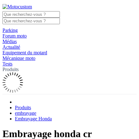
Parking
Forum moto
Médias
Actualité
Equipement du motard
Mécanique moto
Tests
Produits
Produits
embrayage
Embrayage Honda
Embrayage honda cr