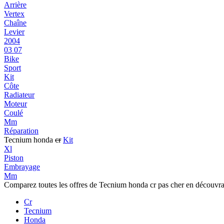
Arrière
Vertex
Chaîne
Levier
2004
03 07
Bike
Sport
Kit
Côte
Radiateur
Moteur
Coulé
Mm
Réparation
Tecnium honda
cr
Kit
Xl
Piston
Embrayage
Mm
Comparez toutes les offres de Tecnium honda cr pas cher en découvr
Cr
Tecnium
Honda