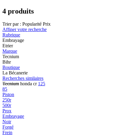
4 produits
Trier par :
Popularité
Prix
Affiner votre recherche
Rubrique
Embrayage
Etrier
Marque
Tecnium
Bihr
Boutique
La Bécanerie
Recherches similaires
Tecnium
honda cr
125
85
Piston
250r
500r
Prox
Embrayage
Noir
Forgé
Frein