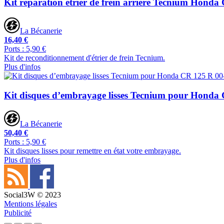
Kit réparation étrier de frein arrière Tecnium Hond
La Bécanerie
16,40 €
Ports : 5,90 €
Kit de reconditionnement d'étrier de frein Tecnium.
Plus d'infos
Kit disques d’embrayage lisses Tecnium pour Honda
La Bécanerie
50,40 €
Ports : 5,90 €
Kit disques lisses pour remettre en état votre embrayage.
Plus d'infos
Social3W © 2023
Mentions légales
Publicité