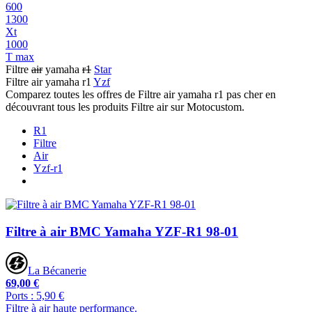
600
1300
Xt
1000
T max
Filtre
air
yamaha
r1
Star
Filtre air yamaha r1
Yzf
Comparez toutes les offres de Filtre air yamaha r1 pas cher en
découvrant tous les produits Filtre air sur Motocustom.
R1
Filtre
Air
Yzf-r1
Filtre à air BMC Yamaha YZF-R1 98-01
La Bécanerie
69,00 €
Ports : 5,90 €
Filtre à air haute performance.