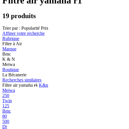
Filtre air yamaha r1
19 produits
Trier par :
Popularité
Prix
Affiner votre recherche
Rubrique
Filtre à Air
Marque
Bmc
K & N
Meiwa
Boutique
La Bécanerie
Recherches similaires
Filtre air yamaha
r1
K&n
Meiwa
250
Twin
125
Bmc
80
500
Dt