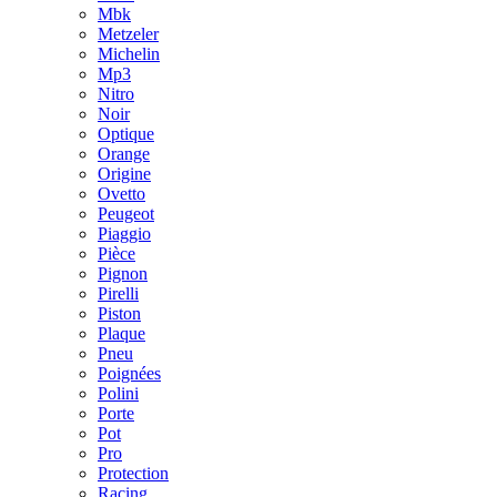
Mbk
Metzeler
Michelin
Mp3
Nitro
Noir
Optique
Orange
Origine
Ovetto
Peugeot
Piaggio
Pièce
Pignon
Pirelli
Piston
Plaque
Pneu
Poignées
Polini
Porte
Pot
Pro
Protection
Racing