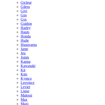
Gicleur
Gilera
Givi
Gps
Gsx
Guidon
Harley
Hauts
Honda
Huile
Husqvarna
Jante
Jeu
Joints
Kappa
Kawasaki
Kit
Ktm
Kymco
Leovince
Levier
Ligne
Malossi
Max
Maxi