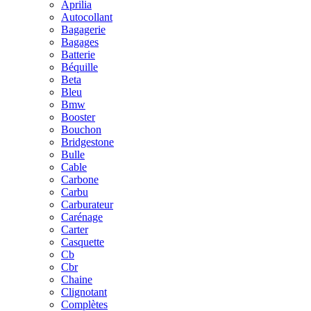
Aprilia
Autocollant
Bagagerie
Bagages
Batterie
Béquille
Beta
Bleu
Bmw
Booster
Bouchon
Bridgestone
Bulle
Cable
Carbone
Carbu
Carburateur
Carénage
Carter
Casquette
Cb
Cbr
Chaine
Clignotant
Complètes