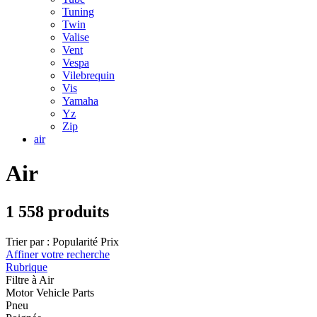
Tuning
Twin
Valise
Vent
Vespa
Vilebrequin
Vis
Yamaha
Yz
Zip
air
Air
1 558 produits
Trier par :
Popularité
Prix
Affiner votre recherche
Rubrique
Filtre à Air
Motor Vehicle Parts
Pneu