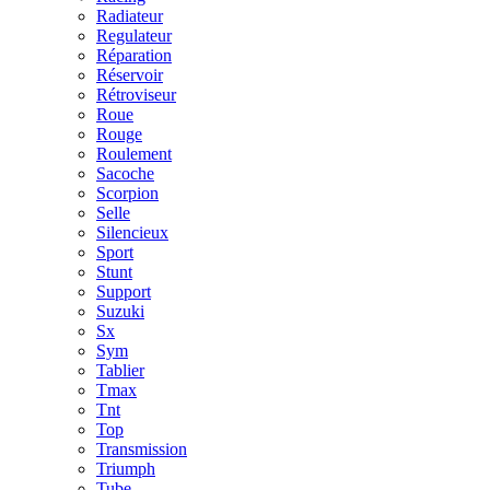
Radiateur
Regulateur
Réparation
Réservoir
Rétroviseur
Roue
Rouge
Roulement
Sacoche
Scorpion
Selle
Silencieux
Sport
Stunt
Support
Suzuki
Sx
Sym
Tablier
Tmax
Tnt
Top
Transmission
Triumph
Tube