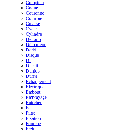
Compteur
Coque
Couronne
Courroie
Culasse
Cycle
Cylindre
Dellorto
Démarreur
Derbi
Disque
Dr
Ducati
Dunlop
Durite
Échappement
Electrique
Embout
Embrayage
Entretien
Feu
Filtre
Fixation
Fourche
Frein