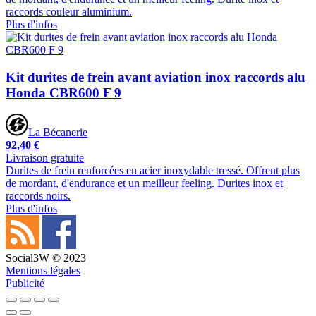
raccords couleur aluminium.
Plus d'infos
Kit durites de frein avant aviation inox raccords alu
Honda CBR600 F 9
La Bécanerie
92,40 €
Livraison gratuite
Durites de frein renforcées en acier inoxydable tressé. Offrent plus
de mordant, d'endurance et un meilleur feeling. Durites inox et
raccords noirs.
Plus d'infos
Social3W © 2023
Mentions légales
Publicité