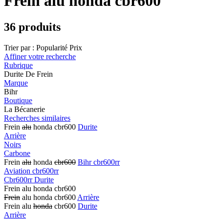
Frein alu honda cbr600
36 produits
Trier par :
Popularité
Prix
Affiner votre recherche
Rubrique
Durite De Frein
Marque
Bihr
Boutique
La Bécanerie
Recherches similaires
Frein
alu
honda cbr600
Durite
Arrière
Noirs
Carbone
Frein
alu
honda
cbr600
Bihr cbr600rr
Aviation cbr600rr
Cbr600rr Durite
Frein alu honda cbr600
Frein
alu honda cbr600
Arrière
Frein alu
honda
cbr600
Durite
Arrière