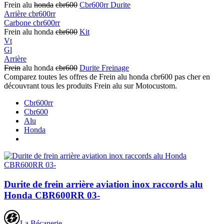
Frein alu
honda
cbr600
Cbr600rr Durite
Arrière cbr600rr
Carbone cbr600rr
Frein alu honda
cbr600
Kit
Vt
Gl
Arrière
Frein
alu honda
cbr600
Durite Freinage
Comparez toutes les offres de Frein alu honda cbr600 pas cher en
découvrant tous les produits Frein alu sur Motocustom.
Cbr600rr
Cbr600
Alu
Honda
Durite de frein arrière aviation inox raccords alu
Honda CBR600RR 03-
La Bécanerie