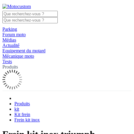
Parking
Forum moto
Médias
Actualité
Equipement du motard
Mécanique moto
Tests
Produits
Produits
kit
Kit frein
Frein kit inox