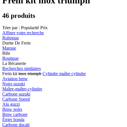
Frein kit inox triumph
46 produits
Trier par :
Popularité
Prix
Affiner votre recherche
Rubrique
Durite De Frein
Marque
Bihr
Boutique
La Bécanerie
Recherches similaires
Frein kit
inox
triumph
Cylindre maître cylindre
Aviation bmw
Noirs suzuki
Maître-maître-cylindre
Carbone suzuki
Carbone Speed
Alu guzzi
Bmw noirs
Bmw carbone
Étrier honda
Carbone ducati