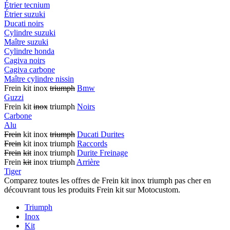
Étrier tecnium
Étrier suzuki
Ducati noirs
Cylindre suzuki
Maître suzuki
Cylindre honda
Cagiva noirs
Cagiva carbone
Maître cylindre nissin
Frein kit inox
triumph
Bmw
Guzzi
Frein kit
inox
triumph
Noirs
Carbone
Alu
Frein
kit inox
triumph
Ducati Durites
Frein
kit inox triumph
Raccords
Frein
kit
inox triumph
Durite Freinage
Frein
kit
inox triumph
Arrière
Tiger
Comparez toutes les offres de Frein kit inox triumph pas cher en
découvrant tous les produits Frein kit sur Motocustom.
Triumph
Inox
Kit