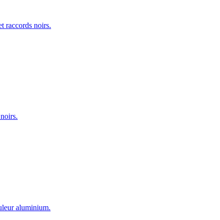
t raccords noirs.
noirs.
ouleur aluminium.