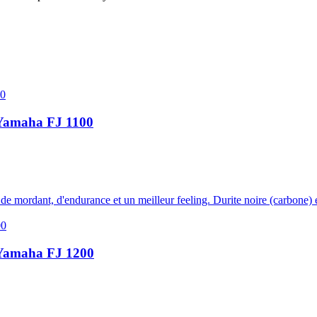
u Yamaha FJ 1100
us de mordant, d'endurance et un meilleur feeling. Durite noire (carbone)
u Yamaha FJ 1200