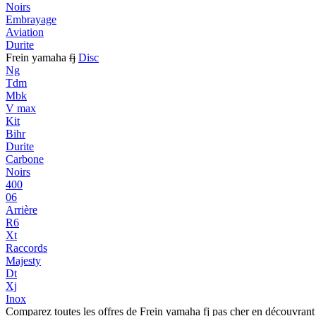
Noirs
Embrayage
Aviation
Durite
Frein yamaha
fj
Disc
Ng
Tdm
Mbk
V max
Kit
Bihr
Durite
Carbone
Noirs
400
06
Arrière
R6
Xt
Raccords
Majesty
Dt
Xj
Inox
Comparez toutes les offres de Frein yamaha fj pas cher en découvrant