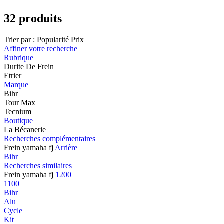
32 produits
Trier par :
Popularité
Prix
Affiner votre recherche
Rubrique
Durite De Frein
Etrier
Marque
Bihr
Tour Max
Tecnium
Boutique
La Bécanerie
Recherches complémentaires
Frein yamaha fj
Arrière
Bihr
Recherches similaires
Frein
yamaha fj
1200
1100
Bihr
Alu
Cycle
Kit