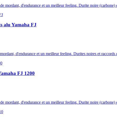
us de mordant, d'endurance et un meilleur feeling. Durite noire (carbone)
rds alu Yamaha FJ
e mordant, d'endurance et un meilleur feeling. Durites noires et raccord
u Yamaha FJ 1200
us de mordant, d'endurance et un meilleur feeling. Durite noire (carbone)