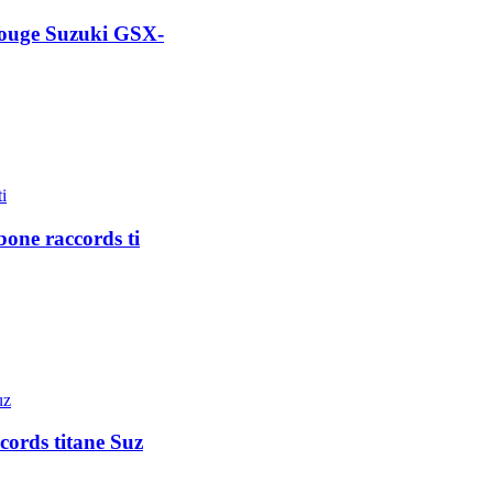
 rouge Suzuki GSX-
bone raccords ti
cords titane Suz