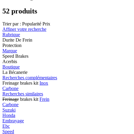
52 produits
Trier par :
Popularité
Prix
Affiner votre recherche
Rubrique
Durite De Frein
Protection
Marque
Speed Brakes
Acerbis
Boutique
La Bécanerie
Recherches complémentaires
Freinage brakes kit
Inox
Carbone
Recherches similaires
Freinage
brakes kit
Frein
Carbone
Suzuki
Honda
Embrayage
Ebc
Speed