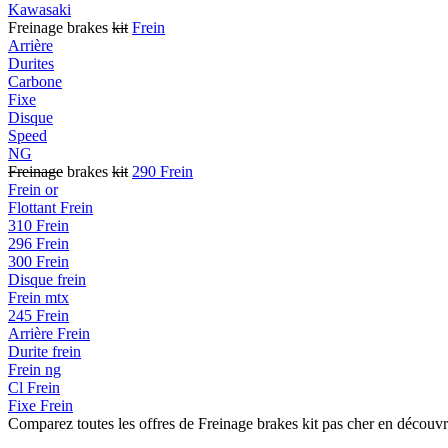
Kawasaki
Freinage brakes
kit
Frein
Arrière
Durites
Carbone
Fixe
Disque
Speed
NG
Freinage
brakes
kit
290 Frein
Frein or
Flottant Frein
310 Frein
296 Frein
300 Frein
Disque frein
Frein mtx
245 Frein
Arrière Frein
Durite frein
Frein ng
Cl Frein
Fixe Frein
Comparez toutes les offres de Freinage brakes kit pas cher en découv