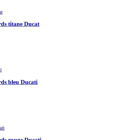
rds titane Ducat
rds bleu Ducati
ords rouge Ducati