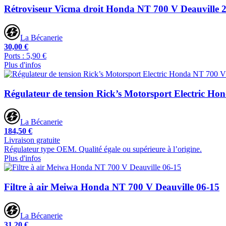
Rétroviseur Vicma droit Honda NT 700 V Deauville 
La Bécanerie
30,00 €
Ports : 5,90 €
Plus d'infos
Régulateur de tension Rick’s Motorsport Electric H
La Bécanerie
184,50 €
Livraison gratuite
Régulateur type OEM. Qualité égale ou supérieure à l’origine.
Plus d'infos
Filtre à air Meiwa Honda NT 700 V Deauville 06-15
La Bécanerie
31,20 €