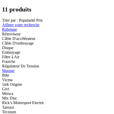
11 produits
Trier par :
Popularité
Prix
Affiner votre recherche
Rubrique
Rétroviseur
Câble D'accélérateur
Câble D'embrayage
Disque
Embrayage
Filtre à Air
Fourche
Régulateur De Tension
Marque
Bihr
Vicma
1tek Origine
Givi
Meiwa
Mtx Disc
Rick’s Motorsport Electric
Tarozzi
Tecnium