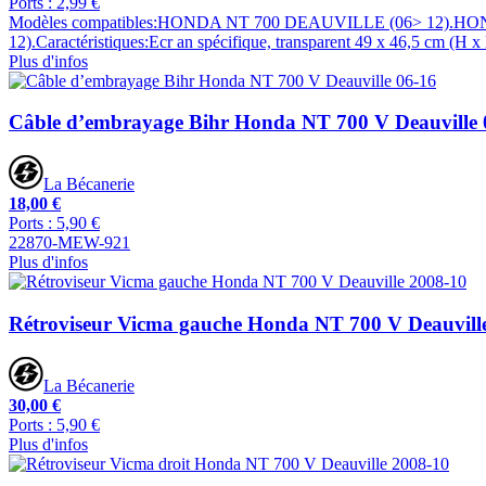
Ports : 2,99 €
Modèles compatibles:HONDA NT 700 DEAUVILLE (06> 12).
12).Caractéristiques:Ecr an spécifique, transparent 49 x 46,5 cm (H x 
Plus d'infos
Câble d’embrayage Bihr Honda NT 700 V Deauville 
La Bécanerie
18,00 €
Ports : 5,90 €
22870-MEW-921
Plus d'infos
Rétroviseur Vicma gauche Honda NT 700 V Deauvill
La Bécanerie
30,00 €
Ports : 5,90 €
Plus d'infos