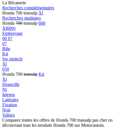
La Bécanerie
Recherches complémentaires
Honda 700 transalp
Xl
Recherches similaires
Honda
700
transalp
600
Xl600v
Embrayage
00 07
07
Bihr
Kit
Sw motech
Xl
650
Honda 700
transalp
Kit
Xl
Deauville
Nt
Integra
Latérales
Fixation
Noir
Valises
Comparez toutes les offres de Honda 700 transalp pas cher en
découvrant tous les produits Honda 700 sur Motocustom.