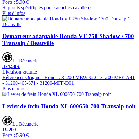
Ports : 5,90 €
Supports spécifiques pour sacoches cavalières
Plus d'infos
Démarreur adaptable Honda VT 750 Shadow / 700
Transalp / Deauville
La Bécanerie
374,50 €
Livraison gratuite
Références Origine - Honda : 31200-MEW-922 - 31200-MFE-A41
- 31200-465-671 - 31200-MFF-D01
Plus d'infos
Levier de frein Honda XL 600650-700 Transalp noir
La Bécanerie
19,20 €
Ports : 5,90 €