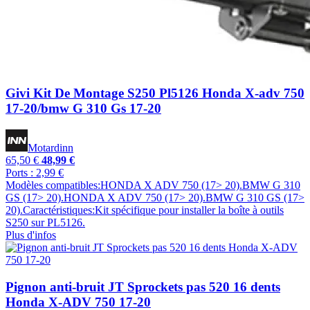
Givi Kit De Montage S250 Pl5126 Honda X-adv 750
17-20/bmw G 310 Gs 17-20
Motardinn
65,50 €
48,99 €
Ports : 2,99 €
Modèles compatibles:HONDA X ADV 750 (17> 20).BMW G 310
GS (17> 20).HONDA X ADV 750 (17> 20).BMW G 310 GS (17>
20).Caractéristiques:Kit spécifique pour installer la boîte à outils
S250 sur PL5126.
Plus d'infos
Pignon anti-bruit JT Sprockets pas 520 16 dents
Honda X-ADV 750 17-20