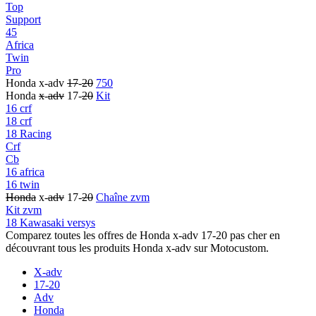
Top
Support
45
Africa
Twin
Pro
Honda x-adv
17
-
20
750
Honda
x
-
adv
17-
20
Kit
16 crf
18 crf
18 Racing
Crf
Cb
16 africa
16 twin
Honda
x-
adv
17-
20
Chaîne zvm
Kit zvm
18 Kawasaki versys
Comparez toutes les offres de Honda x-adv 17-20 pas cher en
découvrant tous les produits Honda x-adv sur Motocustom.
X-adv
17-20
Adv
Honda