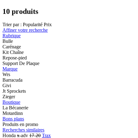
10 produits
Trier par :
Popularité
Prix
Affiner votre recherche
Rubrique
Bulle
Carénage
Kit Chaîne
Repose-pied
Support De Plaque
Marque
Wrs
Barracuda
Givi
Jt Sprockets
Zieger
Boutique
La Bécanerie
Motardinn
Bons plans
Produits en promo
Recherches similaires
Honda
x
-adv
17
-
20
Trax