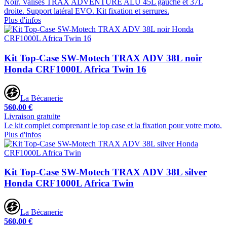
Noir. Valises TRAX ADVENTURE ALU 45L gauche et 37L
droite. Support latéral EVO. Kit fixation et serrures.
Plus d'infos
Kit Top-Case SW-Motech TRAX ADV 38L noir
Honda CRF1000L Africa Twin 16
La Bécanerie
560,00 €
Livraison gratuite
Le kit complet comprenant le top case et la fixation pour votre moto.
Plus d'infos
Kit Top-Case SW-Motech TRAX ADV 38L silver
Honda CRF1000L Africa Twin
La Bécanerie
560,00 €