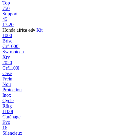
Top
750
Support
45
17-20
Honda africa
adv
Kit
1000
Brise
Crf1000l
Sw motech
Xrv
2020
Crf1100l
Case
Frein
Noir
Protection
Inox
Cycle
R&g
1100l
Carénage
Evo
16
Silencieux