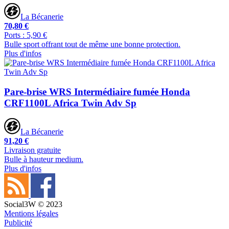
La Bécanerie
70,80 €
Ports : 5,90 €
Bulle sport offrant tout de même une bonne protection.
Plus d'infos
Pare-brise WRS Intermédiaire fumée Honda
CRF1100L Africa Twin Adv Sp
La Bécanerie
91,20 €
Livraison gratuite
Bulle à hauteur medium.
Plus d'infos
Social3W © 2023
Mentions légales
Publicité