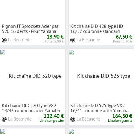
Pignon JT Sprockets Acier pas
Kit chaîne DID 428 type HD
520 16 dents - Pour Yamaha
16/57 couronne standard
XJ6 09-15
18,90 €
Yamaha DT 125R 88-
67,50 €
La Bécanerie
La Bécanerie
Ports : 5,90 €
Ports : 5,90 €
Kit chaîne DID 520 type VX2
Kit chaîne DID 525 type VX2
14/43 couronne acier Yamaha
16/41 couronne acier Yamaha
MT-03 16-20
122,40 €
1000 YZ-F R1
164,50 €
La Bécanerie
La Bécanerie
Livraison gratuite
Livraison gratuite