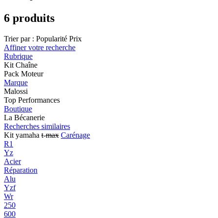
6 produits
Trier par :
Popularité
Prix
Affiner votre recherche
Rubrique
Kit Chaîne
Pack Moteur
Marque
Malossi
Top Performances
Boutique
La Bécanerie
Recherches similaires
Kit yamaha
t
-
max
Carénage
R1
Yz
Acier
Réparation
Alu
Yzf
Wr
250
600