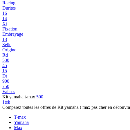
Racing
Durites
16
14
Xt
Fixation
Embrayage
13
Selle
Origine
Rd
530
45
15
Dt
900
750
Valises
Kit
yamaha t-max
500
1tek
Comparez toutes les offres de Kit yamaha t-max pas cher en découvra
T-max
Yamaha
Max