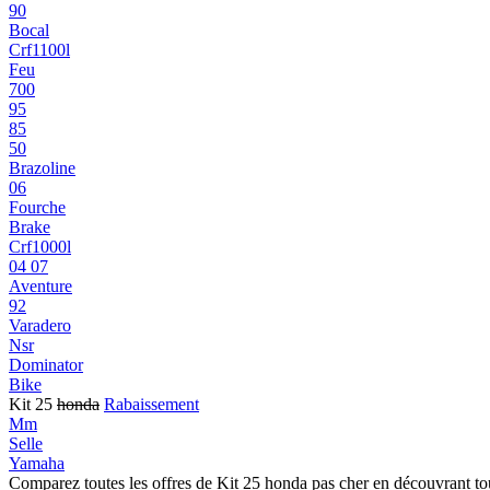
90
Bocal
Crf1100l
Feu
700
95
85
50
Brazoline
06
Fourche
Brake
Crf1000l
04 07
Aventure
92
Varadero
Nsr
Dominator
Bike
Kit 25
honda
Rabaissement
Mm
Selle
Yamaha
Comparez toutes les offres de Kit 25 honda pas cher en découvrant to