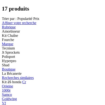
17 produits
Trier par :
Popularité
Prix
Affiner votre recherche
Rubrique
Amortisseur
Kit Chaîne
Fourche
Marque
Tecnium
Jt Sprockets
Polisport
Hyperpro
Shad
Boutique
La Bécanerie
Recherches similaires
Kit
25
honda
Cr
Origine
1000r
Samco
Goldwing
Vf