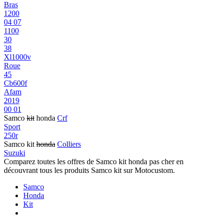
Bras
1200
04 07
1100
30
38
Xl1000v
Roue
45
Cb600f
Afam
2019
00 01
Samco
kit
honda
Crf
Sport
250r
Samco kit
honda
Colliers
Suzuki
Comparez toutes les offres de Samco kit honda pas cher en
découvrant tous les produits Samco kit sur Motocustom.
Samco
Honda
Kit