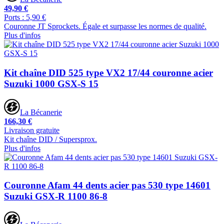
49,90 €
Ports : 5,90 €
Couronne JT Sprockets. Égale et surpasse les normes de qualité.
Plus d'infos
Kit chaîne DID 525 type VX2 17/44 couronne acier
Suzuki 1000 GSX-S 15
La Bécanerie
166,30 €
Livraison gratuite
Kit chaîne DID / Supersprox.
Plus d'infos
Couronne Afam 44 dents acier pas 530 type 14601
Suzuki GSX-R 1100 86-8