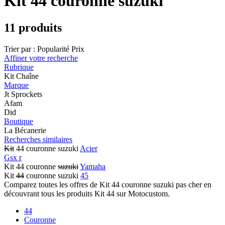
Kit 44 couronne suzuki
11 produits
Trier par :
Popularité
Prix
Affiner votre recherche
Rubrique
Kit Chaîne
Marque
Jt Sprockets
Afam
Did
Boutique
La Bécanerie
Recherches similaires
Kit
44 couronne suzuki
Acier
Gsx r
Kit 44 couronne
suzuki
Yamaha
Kit
44
couronne suzuki
45
Comparez toutes les offres de Kit 44 couronne suzuki pas cher en
découvrant tous les produits Kit 44 sur Motocustom.
44
Couronne