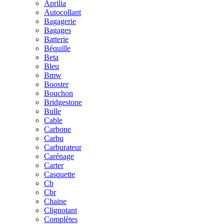
Aprilia
Autocollant
Bagagerie
Bagages
Batterie
Béquille
Beta
Bleu
Bmw
Booster
Bouchon
Bridgestone
Bulle
Cable
Carbone
Carbu
Carburateur
Carénage
Carter
Casquette
Cb
Cbr
Chaine
Clignotant
Complètes