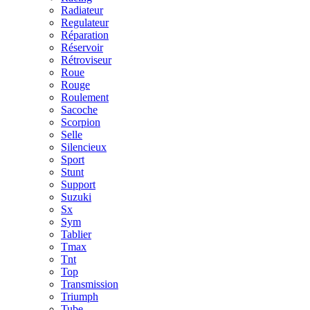
Radiateur
Regulateur
Réparation
Réservoir
Rétroviseur
Roue
Rouge
Roulement
Sacoche
Scorpion
Selle
Silencieux
Sport
Stunt
Support
Suzuki
Sx
Sym
Tablier
Tmax
Tnt
Top
Transmission
Triumph
Tube