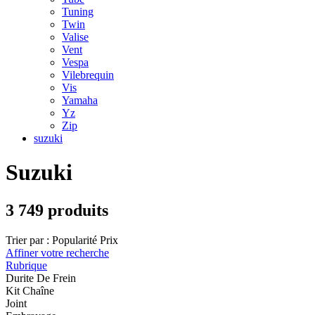
Tuning
Twin
Valise
Vent
Vespa
Vilebrequin
Vis
Yamaha
Yz
Zip
suzuki
Suzuki
3 749 produits
Trier par :
Popularité
Prix
Affiner votre recherche
Rubrique
Durite De Frein
Kit Chaîne
Joint