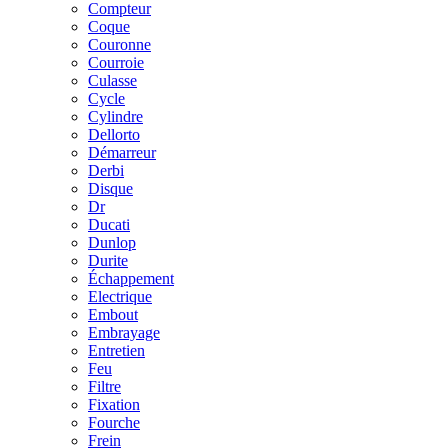
Compteur
Coque
Couronne
Courroie
Culasse
Cycle
Cylindre
Dellorto
Démarreur
Derbi
Disque
Dr
Ducati
Dunlop
Durite
Échappement
Electrique
Embout
Embrayage
Entretien
Feu
Filtre
Fixation
Fourche
Frein