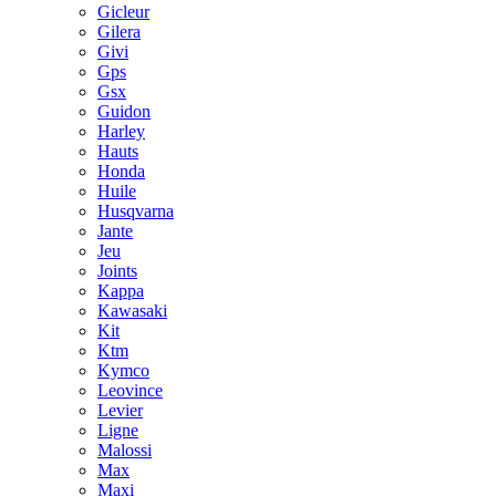
Gicleur
Gilera
Givi
Gps
Gsx
Guidon
Harley
Hauts
Honda
Huile
Husqvarna
Jante
Jeu
Joints
Kappa
Kawasaki
Kit
Ktm
Kymco
Leovince
Levier
Ligne
Malossi
Max
Maxi