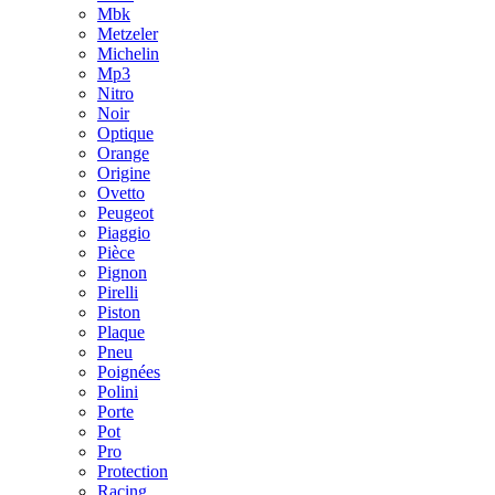
Mbk
Metzeler
Michelin
Mp3
Nitro
Noir
Optique
Orange
Origine
Ovetto
Peugeot
Piaggio
Pièce
Pignon
Pirelli
Piston
Plaque
Pneu
Poignées
Polini
Porte
Pot
Pro
Protection
Racing