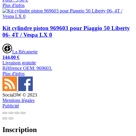
Plus d'infos
Kit cylindre piston 969603 pour Piaggio 50 Liberty
06- 4T / Vespa LX 0
La Bécanerie
144,00 €
Livraison gratuite
Référence OEM: 969603.
Plus d'infos
Social3W © 2023
Mentions légales
Publicité
Inscription