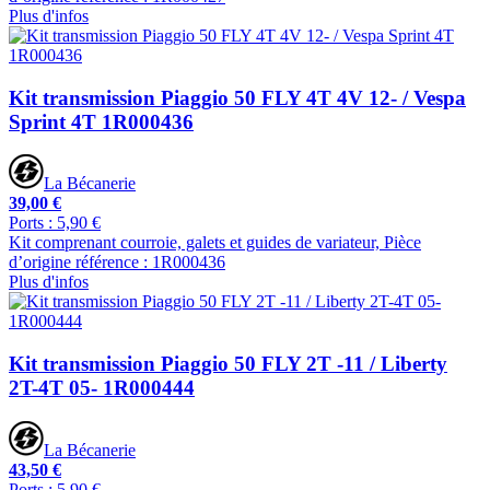
Plus d'infos
Kit transmission Piaggio 50 FLY 4T 4V 12- / Vespa
Sprint 4T 1R000436
La Bécanerie
39,00 €
Ports : 5,90 €
Kit comprenant courroie, galets et guides de variateur, Pièce
d’origine référence : 1R000436
Plus d'infos
Kit transmission Piaggio 50 FLY 2T -11 / Liberty
2T-4T 05- 1R000444
La Bécanerie
43,50 €
Ports : 5,90 €