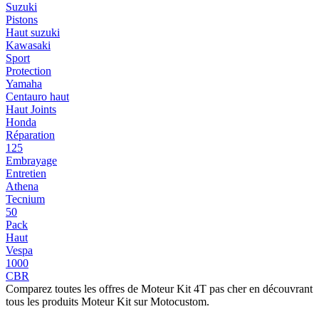
Suzuki
Pistons
Haut suzuki
Kawasaki
Sport
Protection
Yamaha
Centauro haut
Haut Joints
Honda
Réparation
125
Embrayage
Entretien
Athena
Tecnium
50
Pack
Haut
Vespa
1000
CBR
Comparez toutes les offres de Moteur Kit 4T pas cher en découvrant
tous les produits Moteur Kit sur Motocustom.