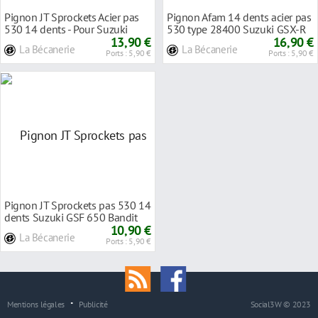
Pignon JT Sprockets Acier pas
Pignon Afam 14 dents acier pas
530 14 dents - Pour Suzuki
530 type 28400 Suzuki GSX-R
GSX-R 750 85-
13,90 €
1100 86-98
16,90 €
La Bécanerie
La Bécanerie
Ports : 5,90 €
Ports : 5,90 €
Pignon JT Sprockets pas 530 14
dents Suzuki GSF 650 Bandit
07-12
10,90 €
La Bécanerie
Ports : 5,90 €
Mentions légales
Publicité
Social3W © 2023