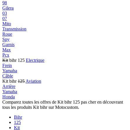
98
Gilera
03
07
Mito
Transmission
Roue
Spy
Garnis
Max
Pcx
Kit
bihr 125
Electrique
Frein
Yamaha
Câble
Kit bihr
125
Aviation
Arrière
Yamaha
Honda
Comparez toutes les offres de Kit bihr 125 pas cher en découvrant
tous les produits Kit bihr sur Motocustom.
Bihr
125
Kit