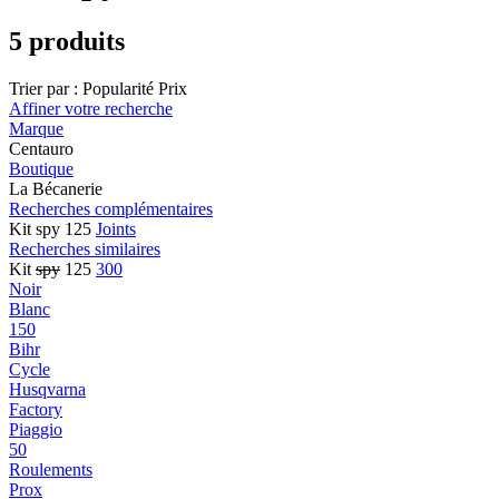
5 produits
Trier par :
Popularité
Prix
Affiner votre recherche
Marque
Centauro
Boutique
La Bécanerie
Recherches complémentaires
Kit spy 125
Joints
Recherches similaires
Kit
spy
125
300
Noir
Blanc
150
Bihr
Cycle
Husqvarna
Factory
Piaggio
50
Roulements
Prox