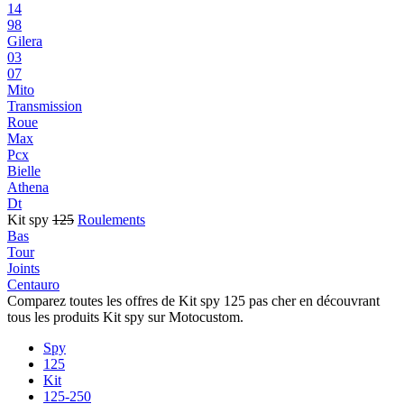
14
98
Gilera
03
07
Mito
Transmission
Roue
Max
Pcx
Bielle
Athena
Dt
Kit spy
125
Roulements
Bas
Tour
Joints
Centauro
Comparez toutes les offres de Kit spy 125 pas cher en découvrant
tous les produits Kit spy sur Motocustom.
Spy
125
Kit
125-250