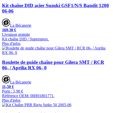
Kit chaîne DID acier Suzuki GSF1/N/S Bandit 1200
06-06
La Bécanerie
169,30 €
Livraison gratuite
Kit chaîne DID / Supersprox.
Plus d'infos
Roulette de guide chaîne pour Gilera SMT / RCR
06- / Aprilia RX 06- 0
La Bécanerie
11,50 €
Ports : 5,90 €
Référence OEM: 00H01801771.
Plus d'infos