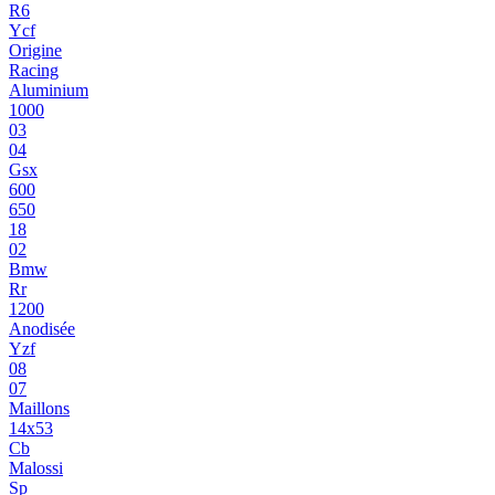
R6
Ycf
Origine
Racing
Aluminium
1000
03
04
Gsx
600
650
18
02
Bmw
Rr
1200
Anodisée
Yzf
08
07
Maillons
14x53
Cb
Malossi
Sp