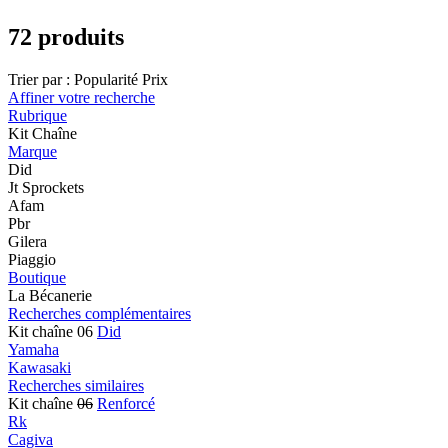
72 produits
Trier par :
Popularité
Prix
Affiner votre recherche
Rubrique
Kit Chaîne
Marque
Did
Jt Sprockets
Afam
Pbr
Gilera
Piaggio
Boutique
La Bécanerie
Recherches complémentaires
Kit chaîne 06
Did
Yamaha
Kawasaki
Recherches similaires
Kit chaîne
06
Renforcé
Rk
Cagiva