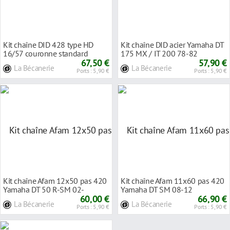
Kit chaîne DID 428 type HD
Kit chaîne DID acier Yamaha DT
16/57 couronne standard
175 MX / IT 200 78-82
Yamaha DT 125R 88-
67,50 €
57,90 €
La Bécanerie
La Bécanerie
Ports : 5,90 €
Ports : 5,90 €
Kit chaîne Afam 12x50 pas 420
Kit chaîne Afam 11x60 pas 420
Yamaha DT 50 R-SM 02-
Yamaha DT SM 08-12
128Maillons
60,00 €
132Maillons
66,90 €
La Bécanerie
La Bécanerie
Ports : 5,90 €
Ports : 5,90 €