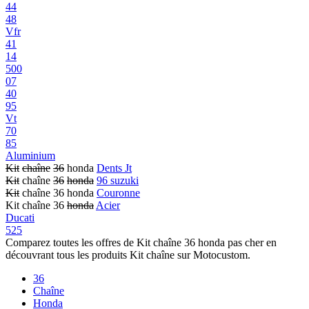
44
48
Vfr
41
14
500
07
40
95
Vt
70
85
Aluminium
Kit
chaîne
36
honda
Dents Jt
Kit
chaîne
36
honda
96 suzuki
Kit
chaîne 36 honda
Couronne
Kit chaîne 36
honda
Acier
Ducati
525
Comparez toutes les offres de Kit chaîne 36 honda pas cher en
découvrant tous les produits Kit chaîne sur Motocustom.
36
Chaîne
Honda