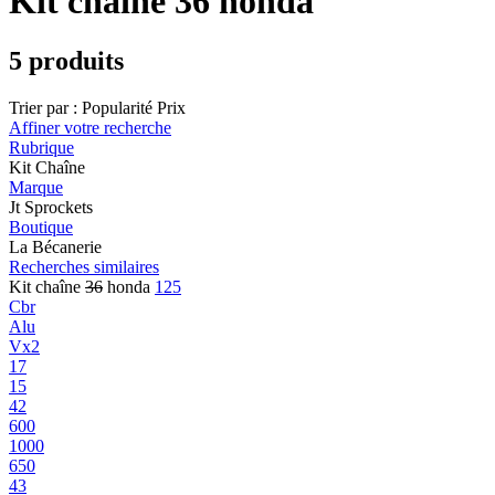
Kit chaîne 36 honda
5 produits
Trier par :
Popularité
Prix
Affiner votre recherche
Rubrique
Kit Chaîne
Marque
Jt Sprockets
Boutique
La Bécanerie
Recherches similaires
Kit chaîne
36
honda
125
Cbr
Alu
Vx2
17
15
42
600
1000
650
43