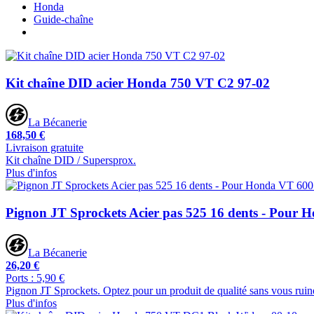
Honda
Guide-chaîne
Kit chaîne DID acier Honda 750 VT C2 97-02
La Bécanerie
168,50 €
Livraison gratuite
Kit chaîne DID / Supersprox.
Plus d'infos
Pignon JT Sprockets Acier pas 525 16 dents - Pour
La Bécanerie
26,20 €
Ports : 5,90 €
Pignon JT Sprockets. Optez pour un produit de qualité sans vous ruin
Plus d'infos