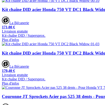
Kit chaîne DID acier Honda 750 VT DC1 Black Wid
La Bécanerie
171,80 €
Livraison gratuite
Kit chaîne DID / Supersprox.
Plus d'infos
Kit chaîne DID acier Honda 750 VT DC2 Black Wid
La Bécanerie
170,40 €
Livraison gratuite
Kit chaîne DID / Supersprox.
Plus d'infos
Couronne JT Sprockets Acier pas 525 38 dents - Po