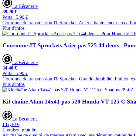
La Bécanerie
39,20 €
Ports : 5,90 €
Couronne de transmission JT Sprocket. Acier à haute teneur en carbon
Plus d'infos
Couronne JT Sprockets Acier pas 525 44 dents - Po
La Bécanerie
34,40 €
Ports : 5,90 €
Couronne de transmission JT Sprocket. Grande durabilité. Finition ex
Plus d'infos
Kit chaîne Afam 14x41 pas 520 Honda VT 125 C Sh
La Bécanerie
137,10 €
Livraison gratuite
Kit chaîne de qualité, de marque Afam avec une démultiplication de 