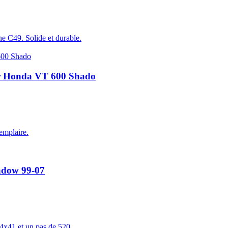
e C49. Solide et durable.
ur Honda VT 600 Shado
emplaire.
adow 99-07
14x41 et un pas de 520