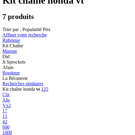
Kit chaîne honda vt
7 produits
Trier par :
Popularité
Prix
Affiner votre recherche
Rubrique
Kit Chaîne
Marque
Did
Jt Sprockets
Afam
Boutique
La Bécanerie
Recherches similaires
Kit chaîne honda
vt
125
Cbr
Alu
Vx2
17
15
42
600
1000