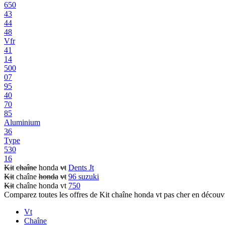
650
43
44
48
Vfr
41
14
500
07
95
40
70
85
Aluminium
36
Type
530
16
Kit
chaîne
honda
vt
Dents Jt
Kit
chaîne
honda
vt
96 suzuki
Kit
chaîne honda vt
750
Comparez toutes les offres de Kit chaîne honda vt pas cher en découv
Vt
Chaîne