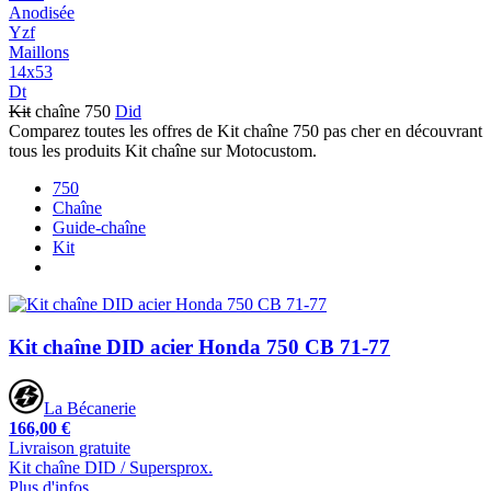
Anodisée
Yzf
Maillons
14x53
Dt
Kit
chaîne 750
Did
Comparez toutes les offres de Kit chaîne 750 pas cher en découvrant
tous les produits Kit chaîne sur Motocustom.
750
Chaîne
Guide-chaîne
Kit
Kit chaîne DID acier Honda 750 CB 71-77
La Bécanerie
166,00 €
Livraison gratuite
Kit chaîne DID / Supersprox.
Plus d'infos