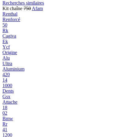
Recherches similaires
Kit chaîne
750
Afam
Renthal
Renforcé
50
Rk
Cagiva
Ek
Ycf
Origine
Alu
Ultra
Aluminium
420
14
1000
Dents
Gsx
Attache
18
02
Bmw
Rr
41
1200