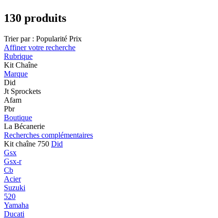
130 produits
Trier par :
Popularité
Prix
Affiner votre recherche
Rubrique
Kit Chaîne
Marque
Did
Jt Sprockets
Afam
Pbr
Boutique
La Bécanerie
Recherches complémentaires
Kit chaîne 750
Did
Gsx
Gsx-r
Cb
Acier
Suzuki
520
Yamaha
Ducati