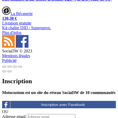
La Bécanerie
130,30 €
Livraison gratuite
Kit chaîne DID / Supersprox.
Plus d'infos
Social3W © 2023
Mentions légales
Publicité
Inscription
Motocustom est un site du réseau Social3W de 10 communautés
OU
Adresse email