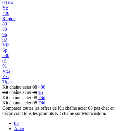
03 04
Yz
420
Rapide
89
80
96
02
Vfr
Sp
530
01
91
Vx2
Zxr
Tiger
Kit chaîne
acier
08
400
Kit
chaîne acier
08
95
Kit
chaîne
acier 08
Did
Kit chaîne
acier
08
Did
Comparez toutes les offres de Kit chaîne acier 08 pas cher en
découvrant tous les produits Kit chaîne sur Motocustom.
08
Acier