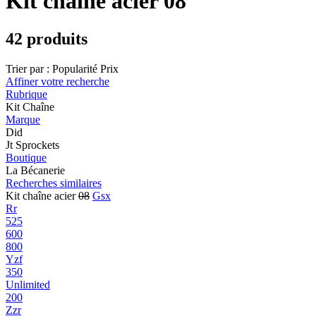
Kit chaîne acier 08
42 produits
Trier par :
Popularité
Prix
Affiner votre recherche
Rubrique
Kit Chaîne
Marque
Did
Jt Sprockets
Boutique
La Bécanerie
Recherches similaires
Kit chaîne acier
08
Gsx
Rr
525
600
800
Yzf
350
Unlimited
200
Zzr