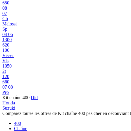
650
08
07
Cb
Malossi
Sp
04 06
1300
620
106
Visser
Vis
1050
2t
120
660
07 08
Pro
Kit
chaîne 400
Did
Honda
Suzuki
Comparez toutes les offres de Kit chaîne 400 pas cher en découvrant 
400
Chaîne