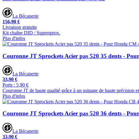
La Bécanerie
156,90 €
Livraison gratuite
Kit chaîne DID / Supersprox.
Plus d'infos
Couronne JT Sprockets Acier pas 520 35 dents - P
La Bécanerie
33,90 €
Ports : 5,90 €
Couronne JT de haute qualité grâce à un usinage de haute précision et
Plus d'infos
Couronne JT Sprockets Acier pas 520 36 dents - Po
La Bécanerie
33,90 €