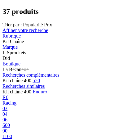
37 produits
Trier par :
Popularité
Prix
Affiner votre recherche
Rubrique
Kit Chaîne
Marque
Jt Sprockets
Did
Boutique
La Bécanerie
Recherches complémentaires
Kit chaîne 400
520
Recherches similaires
Kit chaîne
400
Enduro
R6
Racing
03
04
06
600
00
1100