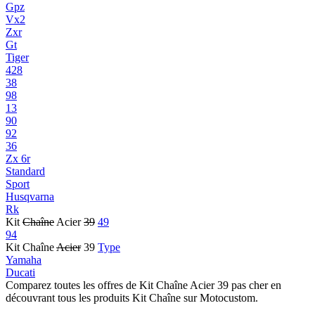
Gpz
Vx2
Zxr
Gt
Tiger
428
38
98
13
90
92
36
Zx 6r
Standard
Sport
Husqvarna
Rk
Kit
Chaîne
Acier
39
49
94
Kit Chaîne
Acier
39
Type
Yamaha
Ducati
Comparez toutes les offres de Kit Chaîne Acier 39 pas cher en
découvrant tous les produits Kit Chaîne sur Motocustom.