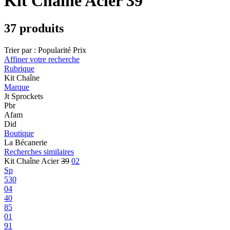
Kit Chaîne Acier 39
37 produits
Trier par :
Popularité
Prix
Affiner votre recherche
Rubrique
Kit Chaîne
Marque
Jt Sprockets
Pbr
Afam
Did
Boutique
La Bécanerie
Recherches similaires
Kit Chaîne Acier
39
02
Sp
530
04
40
85
01
91