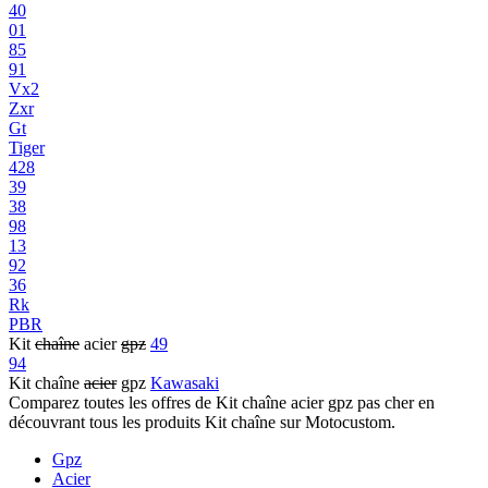
40
01
85
91
Vx2
Zxr
Gt
Tiger
428
39
38
98
13
92
36
Rk
PBR
Kit
chaîne
acier
gpz
49
94
Kit chaîne
acier
gpz
Kawasaki
Comparez toutes les offres de Kit chaîne acier gpz pas cher en
découvrant tous les produits Kit chaîne sur Motocustom.
Gpz
Acier