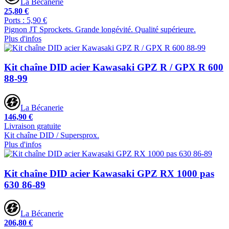
La Bécanerie
25,80 €
Ports : 5,90 €
Pignon JT Sprockets. Grande longévité. Qualité supérieure.
Plus d'infos
Kit chaîne DID acier Kawasaki GPZ R / GPX R 600
88-99
La Bécanerie
146,90 €
Livraison gratuite
Kit chaîne DID / Supersprox.
Plus d'infos
Kit chaîne DID acier Kawasaki GPZ RX 1000 pas
630 86-89
La Bécanerie
206,80 €