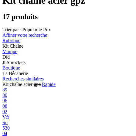
Kit chaîne acier gpz
17 produits
Trier par :
Popularité
Prix
Affiner votre recherche
Rubrique
Kit Chaîne
Marque
Did
Jt Sprockets
Boutique
La Bécanerie
Recherches similaires
Kit chaîne acier
gpz
Rapide
89
80
96
08
02
Vfr
Sp
530
04