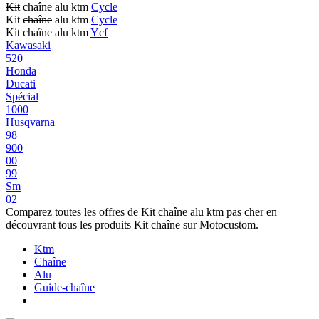
Kit
chaîne alu ktm
Cycle
Kit
chaîne
alu ktm
Cycle
Kit chaîne alu
ktm
Ycf
Kawasaki
520
Honda
Ducati
Spécial
1000
Husqvarna
98
900
00
99
Sm
02
Comparez toutes les offres de Kit chaîne alu ktm pas cher en
découvrant tous les produits Kit chaîne sur Motocustom.
Ktm
Chaîne
Alu
Guide-chaîne