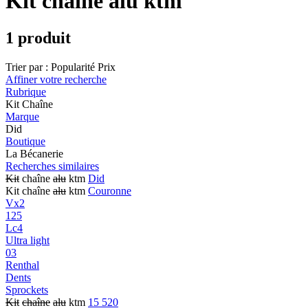
Kit chaîne alu ktm
1 produit
Trier par :
Popularité
Prix
Affiner votre recherche
Rubrique
Kit Chaîne
Marque
Did
Boutique
La Bécanerie
Recherches similaires
Kit
chaîne
alu
ktm
Did
Kit chaîne
alu
ktm
Couronne
Vx2
125
Lc4
Ultra light
03
Renthal
Dents
Sprockets
Kit
chaîne
alu
ktm
15 520