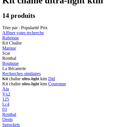
Kit chaîne ultra-light ktm
14 produits
Trier par :
Popularité
Prix
Affiner votre recherche
Rubrique
Kit Chaîne
Marque
Scar
Renthal
Boutique
La Bécanerie
Recherches similaires
Kit
chaîne
ultra
-
light
ktm
Did
Kit chaîne
ultra
-
light
ktm
Couronne
Alu
Vx2
125
Lc4
03
Renthal
Dents
Sprockets