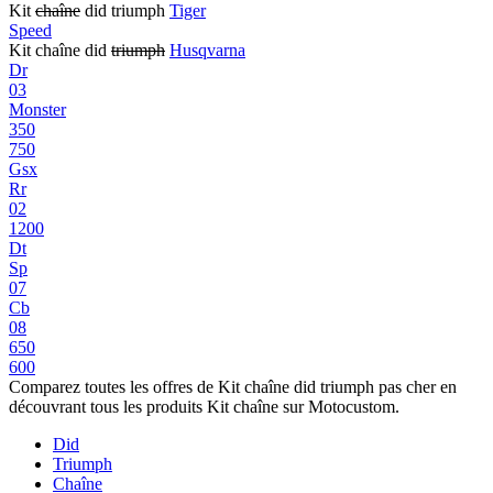
Kit
chaîne
did triumph
Tiger
Speed
Kit chaîne did
triumph
Husqvarna
Dr
03
Monster
350
750
Gsx
Rr
02
1200
Dt
Sp
07
Cb
08
650
600
Comparez toutes les offres de Kit chaîne did triumph pas cher en
découvrant tous les produits Kit chaîne sur Motocustom.
Did
Triumph
Chaîne