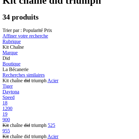
Kit chaîne did triumph
34 produits
Trier par :
Popularité
Prix
Affiner votre recherche
Rubrique
Kit Chaîne
Marque
Did
Boutique
La Bécanerie
Recherches similaires
Kit chaîne
did
triumph
Acier
Tiger
Daytona
Speed
18
1200
19
900
Kit
chaîne
did
triumph
525
955
Kit
chaîne did triumph
Acier