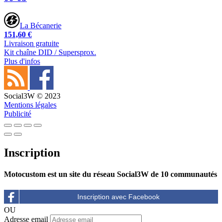
La Bécanerie
151,60 €
Livraison gratuite
Kit chaîne DID / Supersprox.
Plus d'infos
Social3W © 2023
Mentions légales
Publicité
Inscription
Motocustom est un site du réseau Social3W de 10 communautés
OU
Adresse email