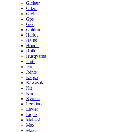
Gicleur
Gilera
Givi
Gps
Gsx
Guidon
Harley
Hauts
Honda
Huile
Husqvarna
Jante
Jeu
Joints
Kappa
Kawasaki
Kit
Ktm
Kymco
Leovince
Levier
Ligne
Malossi
Max
Maxi