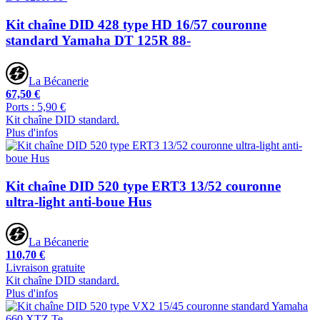
Kit chaîne DID 428 type HD 16/57 couronne
standard Yamaha DT 125R 88-
La Bécanerie
67,50 €
Ports : 5,90 €
Kit chaîne DID standard.
Plus d'infos
Kit chaîne DID 520 type ERT3 13/52 couronne
ultra-light anti-boue Hus
La Bécanerie
110,70 €
Livraison gratuite
Kit chaîne DID standard.
Plus d'infos