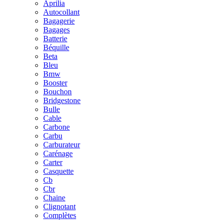
Aprilia
Autocollant
Bagagerie
Bagages
Batterie
Béquille
Beta
Bleu
Bmw
Booster
Bouchon
Bridgestone
Bulle
Cable
Carbone
Carbu
Carburateur
Carénage
Carter
Casquette
Cb
Cbr
Chaine
Clignotant
Complètes