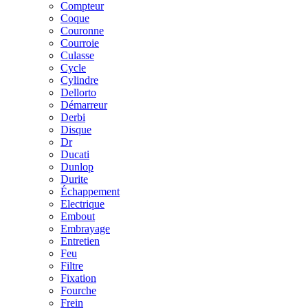
Compteur
Coque
Couronne
Courroie
Culasse
Cycle
Cylindre
Dellorto
Démarreur
Derbi
Disque
Dr
Ducati
Dunlop
Durite
Échappement
Electrique
Embout
Embrayage
Entretien
Feu
Filtre
Fixation
Fourche
Frein