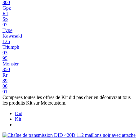
800
Gpz
R1
Sp
07
Type
Kawasaki
125
Triumph
03
95
Monster
350
Rr
89
06
01
Comparez toutes les offres de Kit did pas cher en découvrant tous
les produits Kit sur Motocustom.
Did
Kit