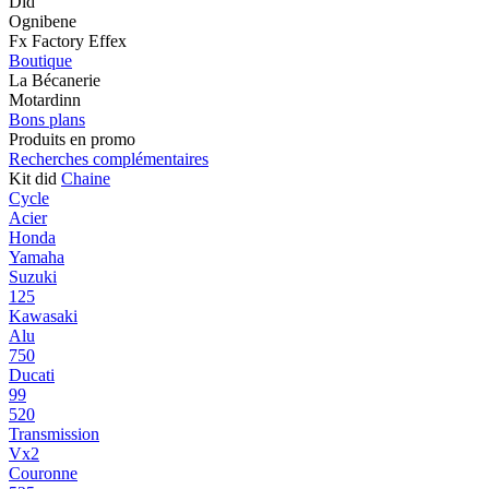
Did
Ognibene
Fx Factory Effex
Boutique
La Bécanerie
Motardinn
Bons plans
Produits en promo
Recherches complémentaires
Kit did
Chaine
Cycle
Acier
Honda
Yamaha
Suzuki
125
Kawasaki
Alu
750
Ducati
99
520
Transmission
Vx2
Couronne