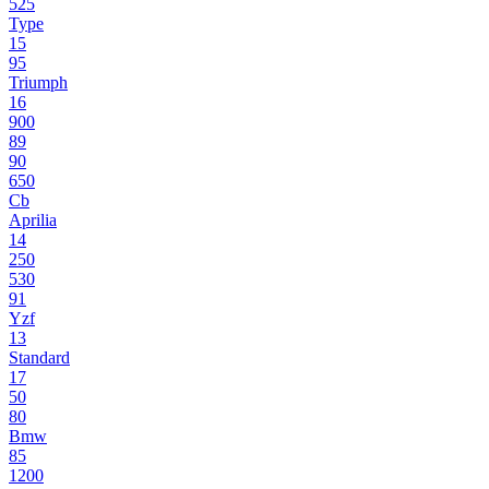
525
Type
15
95
Triumph
16
900
89
90
650
Cb
Aprilia
14
250
530
91
Yzf
13
Standard
17
50
80
Bmw
85
1200