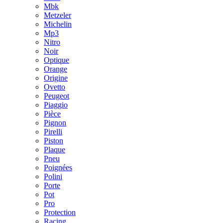
Mbk
Metzeler
Michelin
Mp3
Nitro
Noir
Optique
Orange
Origine
Ovetto
Peugeot
Piaggio
Pièce
Pignon
Pirelli
Piston
Plaque
Pneu
Poignées
Polini
Porte
Pot
Pro
Protection
Racing