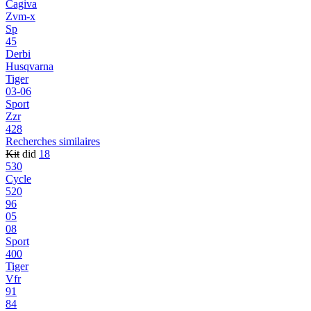
Cagiva
Zvm-x
Sp
45
Derbi
Husqvarna
Tiger
03-06
Sport
Zzr
428
Recherches similaires
Kit
did
18
530
Cycle
520
96
05
08
Sport
400
Tiger
Vfr
91
84