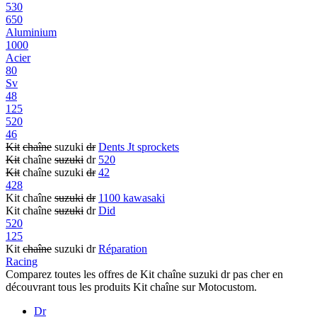
530
650
Aluminium
1000
Acier
80
Sv
48
125
520
46
Kit
chaîne
suzuki
dr
Dents Jt sprockets
Kit
chaîne
suzuki
dr
520
Kit
chaîne suzuki
dr
42
428
Kit chaîne
suzuki
dr
1100 kawasaki
Kit chaîne
suzuki
dr
Did
520
125
Kit
chaîne
suzuki dr
Réparation
Racing
Comparez toutes les offres de Kit chaîne suzuki dr pas cher en
découvrant tous les produits Kit chaîne sur Motocustom.
Dr