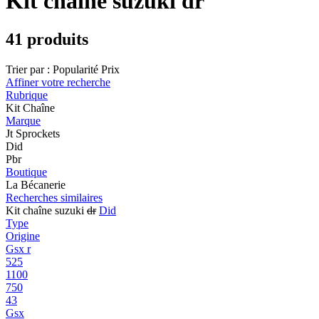
Kit chaîne suzuki dr
41 produits
Trier par :
Popularité
Prix
Affiner votre recherche
Rubrique
Kit Chaîne
Marque
Jt Sprockets
Did
Pbr
Boutique
La Bécanerie
Recherches similaires
Kit chaîne suzuki
dr
Did
Type
Origine
Gsx r
525
1100
750
43
Gsx