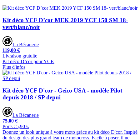
Kit déco YCF D’cor MEK 2019 YCF 150 SM 18-
vert/blanc/noir
La Bécanerie
119,00 €
Livraison gratuite
Kit déco D’cor pour YCF.
Plus d'infos
Kit déco YCF D'cor - Geico USA - modèle Pilot
depuis 2018 / SP depui
La Bécanerie
75,00 €
Ports : 5,90 €
Donnez un look unique à votre moto grâce au kit déco D'cor. Inspiré
du design des plus grand team de motocross. Facile à poser, il ne