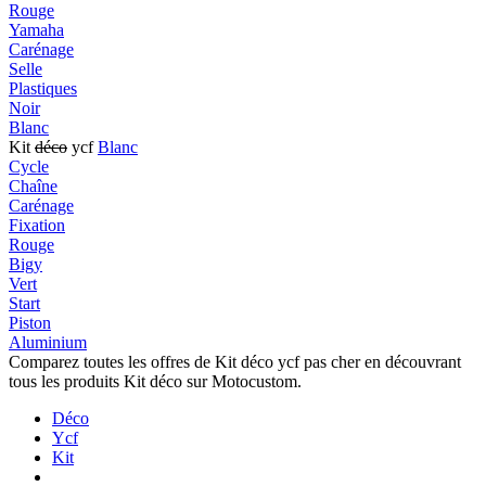
Rouge
Yamaha
Carénage
Selle
Plastiques
Noir
Blanc
Kit
déco
ycf
Blanc
Cycle
Chaîne
Carénage
Fixation
Rouge
Bigy
Vert
Start
Piston
Aluminium
Comparez toutes les offres de Kit déco ycf pas cher en découvrant
tous les produits Kit déco sur Motocustom.
Déco
Ycf
Kit