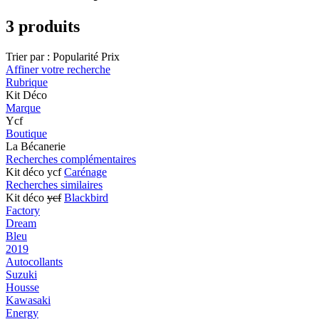
3 produits
Trier par :
Popularité
Prix
Affiner votre recherche
Rubrique
Kit Déco
Marque
Ycf
Boutique
La Bécanerie
Recherches complémentaires
Kit déco ycf
Carénage
Recherches similaires
Kit déco
ycf
Blackbird
Factory
Dream
Bleu
2019
Autocollants
Suzuki
Housse
Kawasaki
Energy