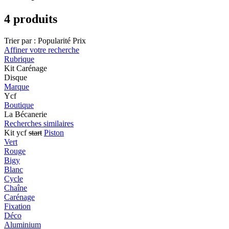
4 produits
Trier par :
Popularité
Prix
Affiner votre recherche
Rubrique
Kit Carénage
Disque
Marque
Ycf
Boutique
La Bécanerie
Recherches similaires
Kit ycf
start
Piston
Vert
Rouge
Bigy
Blanc
Cycle
Chaîne
Carénage
Fixation
Déco
Aluminium