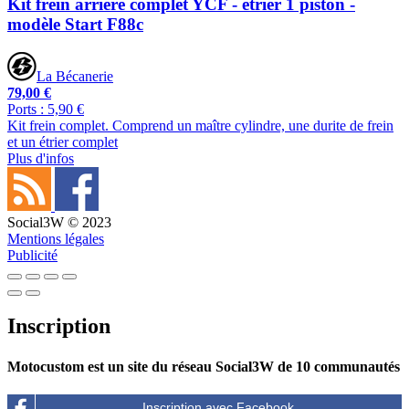
Kit frein arrière complet YCF - étrier 1 piston -
modèle Start F88c
La Bécanerie
79,00 €
Ports : 5,90 €
Kit frein complet. Comprend un maître cylindre, une durite de frein
et un étrier complet
Plus d'infos
Social3W © 2023
Mentions légales
Publicité
Inscription
Motocustom est un site du réseau Social3W de 10 communautés