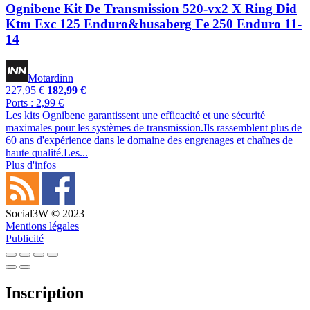
Ognibene Kit De Transmission 520-vx2 X Ring Did
Ktm Exc 125 Enduro&husaberg Fe 250 Enduro 11-
14
Motardinn
227,95 €
182,99 €
Ports : 2,99 €
Les kits Ognibene garantissent une efficacité et une sécurité
maximales pour les systèmes de transmission.Ils rassemblent plus de
60 ans d'expérience dans le domaine des engrenages et chaînes de
haute qualité.Les...
Plus d'infos
Social3W © 2023
Mentions légales
Publicité
Inscription