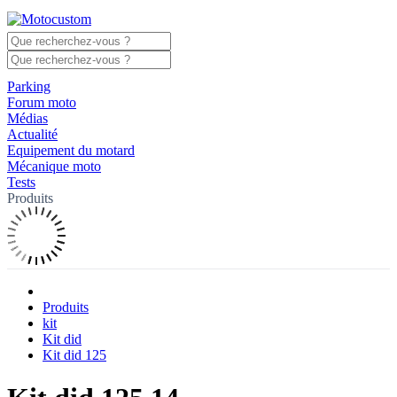
Parking
Forum moto
Médias
Actualité
Equipement du motard
Mécanique moto
Tests
Produits
Produits
kit
Kit did
Kit did 125