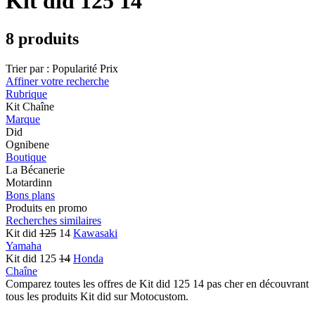
Kit did 125 14
8 produits
Trier par :
Popularité
Prix
Affiner votre recherche
Rubrique
Kit Chaîne
Marque
Did
Ognibene
Boutique
La Bécanerie
Motardinn
Bons plans
Produits en promo
Recherches similaires
Kit did
125
14
Kawasaki
Yamaha
Kit did 125
14
Honda
Chaîne
Comparez toutes les offres de Kit did 125 14 pas cher en découvrant
tous les produits Kit did sur Motocustom.