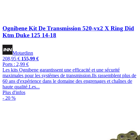
Ognibene Kit De Transmission 520-vx2 X Ring Did
Ktm Duke 125 14-18
Motardinn
208,95 €
155,99 €
Ports : 2,99 €
Les kits Ognibene garantissent une efficacité et une sécurité
maximales pour les systèmes de transmission.Ils rassemblent plus de
60 ans d'expérience dans le domaine des engrenages et chaînes de
haute qualité.Les...
Plus d'infos
- 20 %