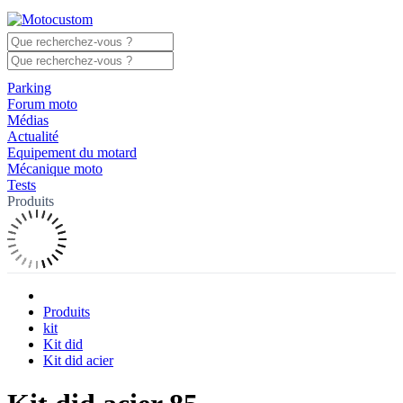
Parking
Forum moto
Médias
Actualité
Equipement du motard
Mécanique moto
Tests
Produits
Produits
kit
Kit did
Kit did acier