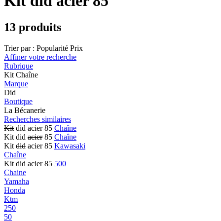
Kit did acier 85
13 produits
Trier par :
Popularité
Prix
Affiner votre recherche
Rubrique
Kit Chaîne
Marque
Did
Boutique
La Bécanerie
Recherches similaires
Kit
did acier 85
Chaîne
Kit did
acier
85
Chaîne
Kit
did
acier 85
Kawasaki
Chaîne
Kit did acier
85
500
Chaine
Yamaha
Honda
Ktm
250
50