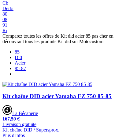
Cb
Derbi
80
08
91
Rr
Comparez toutes les offres de Kit did acier 85 pas cher en
découvrant tous les produits Kit did sur Motocustom.
85
Did
Acier
85-87
Kit chaîne DID acier Yamaha FZ 750 85-85
La Bécanerie
167,50 €
Livraison gratuite
Kit chaîne DID / Supersprox.
Plus d'infos