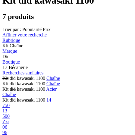
Kit did kawasaki 1100
7 produits
Trier par :
Popularité
Prix
Affiner votre recherche
Rubrique
Kit Chaîne
Marque
Did
Boutique
La Bécanerie
Recherches similaires
Kit
did kawasaki 1100
Chaîne
Kit did
kawasaki
1100
Chaîne
Kit
did
kawasaki 1100
Acier
Chaîne
Kit did kawasaki
1100
14
750
13
500
Zzr
06
96