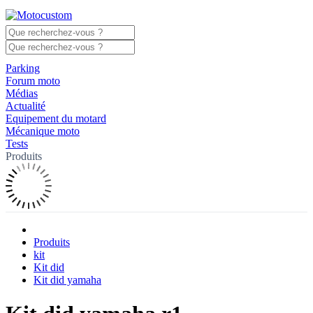
Parking
Forum moto
Médias
Actualité
Equipement du motard
Mécanique moto
Tests
Produits
Produits
kit
Kit did
Kit did yamaha