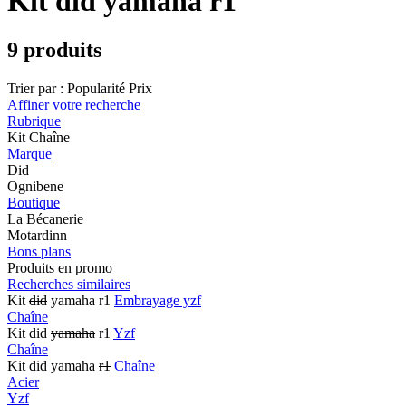
Kit did yamaha r1
9 produits
Trier par :
Popularité
Prix
Affiner votre recherche
Rubrique
Kit Chaîne
Marque
Did
Ognibene
Boutique
La Bécanerie
Motardinn
Bons plans
Produits en promo
Recherches similaires
Kit
did
yamaha r1
Embrayage yzf
Chaîne
Kit did
yamaha
r1
Yzf
Chaîne
Kit did yamaha
r1
Chaîne
Acier
Yzf