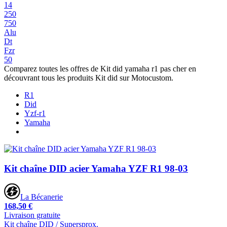
14
250
750
Alu
Dt
Fzr
50
Comparez toutes les offres de Kit did yamaha r1 pas cher en
découvrant tous les produits Kit did sur Motocustom.
R1
Did
Yzf-r1
Yamaha
Kit chaîne DID acier Yamaha YZF R1 98-03
La Bécanerie
168,50 €
Livraison gratuite
Kit chaîne DID / Supersprox.