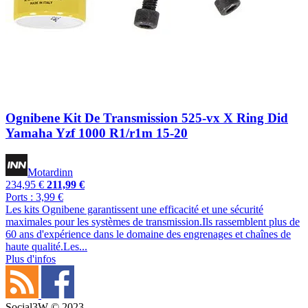
Ognibene Kit De Transmission 525-vx X Ring Did
Yamaha Yzf 1000 R1/r1m 15-20
Motardinn
234,95 €
211,99 €
Ports : 3,99 €
Les kits Ognibene garantissent une efficacité et une sécurité
maximales pour les systèmes de transmission.Ils rassemblent plus de
60 ans d'expérience dans le domaine des engrenages et chaînes de
haute qualité.Les...
Plus d'infos
Social3W © 2023