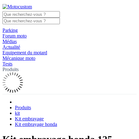
Parking
Forum moto
Médias
Actualité
Equipement du motard
Mécanique moto
Tests
Produits
Produits
kit
Kit embrayage
Kit embrayage honda