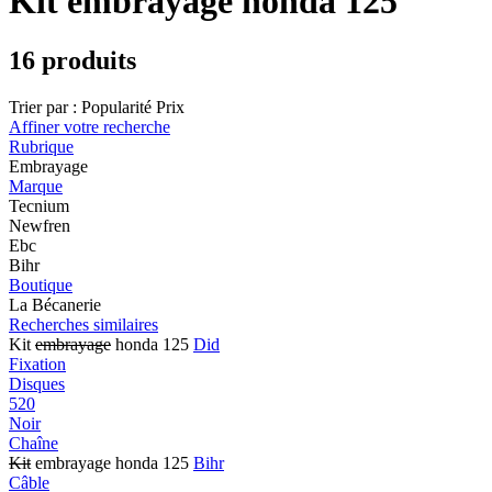
Kit embrayage honda 125
16 produits
Trier par :
Popularité
Prix
Affiner votre recherche
Rubrique
Embrayage
Marque
Tecnium
Newfren
Ebc
Bihr
Boutique
La Bécanerie
Recherches similaires
Kit
embrayage
honda 125
Did
Fixation
Disques
520
Noir
Chaîne
Kit
embrayage honda 125
Bihr
Câble